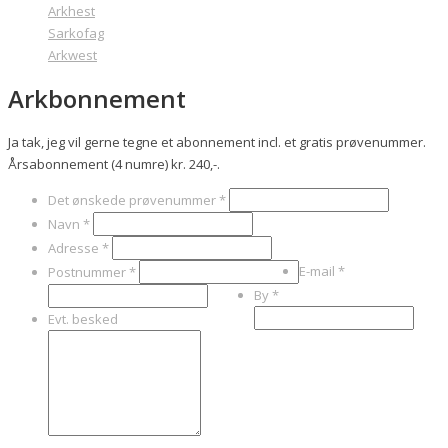
Arkhest
Sarkofag
Arkwest
Arkbonnement
Ja tak, jeg vil gerne tegne et abonnement incl. et gratis prøvenummer.
Årsabonnement (4 numre) kr. 240,-.
Det ønskede prøvenummer
*
Navn
*
Adresse
*
E-mail
*
Postnummer
*
By
*
Evt. besked