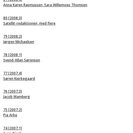
Anna Karen Rasmussen, Sara Willemoes Thomsen
80
[2008:3]
Satellit-redaktionen, med flere
79
[2008:2]
Jørgen Michaelsen
78
[2008:1]
Svend-Allan Sørensen
77
[2007:4]
Søren Kierkegaard
76
[2007:3]
Jacob Wamberg
75
[2007:2]
Pia Arke
74
[2007:1]