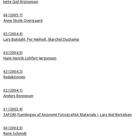
Jette Gejl Kristensen
66
[2005:1]
Anne Skole Overgaard
65
[2004:4]
Lars Bukdahl, Per Højholt, Marchel Duchamp
64
[2004:3]
Hans Henrik Lohfert Jørgensen
63
[2004:2]
Redaktionen
62
[2004:1]
Anders Bonnesen
61
[2003:4]
SAFOM (Samlingen af Anonymt Fotografisk Materiale ), Lars Kiel Bertelsen
60
[2003:3]
René Schmidt