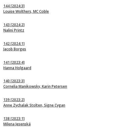
144
[2024:3]
Louise Wolthers, MC Coble
143
[2024:2]
Nalini Printz
142
[2024:1]
Jacob Borges
141
[2023:4]
Hanna Holgaard
140
[2023:3]
Cornelia Manikowsky, Karin Petersen
139
[2023:2]
Anne Zychalak Stolten, Signe Cygan
138
[2023:1]
Milena Jesenská