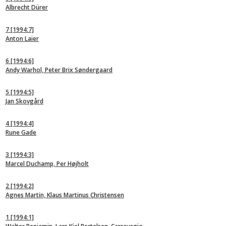
Albrecht Dürer
7
[1994:7]
Anton Laier
6
[1994:6]
Andy Warhol, Peter Brix Søndergaard
5
[1994:5]
Jan Skovgård
4
[1994:4]
Rune Gade
3
[1994:3]
Marcel Duchamp, Per Højholt
2
[1994:2]
Agnes Martin, Klaus Martinus Christensen
1
[1994:1]