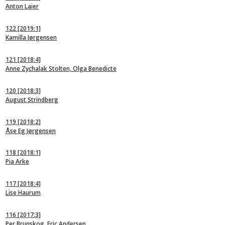
Anton Laier
122
[2019:1]
Kamilla Jørgensen
121
[2018:4]
Anne Zychalak Stolten, Olga Benedicte
120
[2018:3]
August Strindberg
119
[2018:2]
Åse Eg Jørgensen
118
[2018:1]
Pia Arke
117
[2018:4]
Lise Haurum
116
[2017:3]
Per Brunskog, Eric Andersen