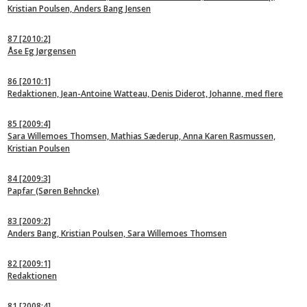
Kristian Poulsen, Anders Bang Jensen
87
[2010:2]
Åse Eg Jørgensen
86
[2010:1]
Redaktionen, Jean-Antoine Watteau, Denis Diderot, Johanne, med flere
85
[2009:4]
Sara Willemoes Thomsen, Mathias Sæderup, Anna Karen Rasmussen,
Kristian Poulsen
84
[2009:3]
Papfar (Søren Behncke)
83
[2009:2]
Anders Bang, Kristian Poulsen, Sara Willemoes Thomsen
82
[2009:1]
Redaktionen
81
[2008:4]