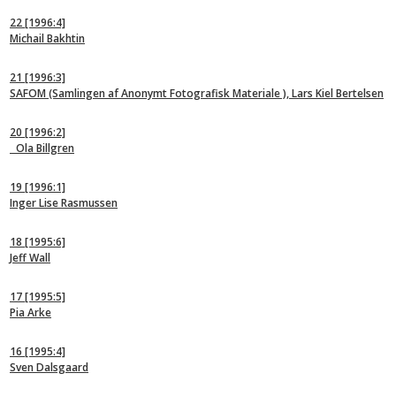
22
[1996:4]
Michail Bakhtin
21
[1996:3]
SAFOM (Samlingen af Anonymt Fotografisk Materiale ), Lars Kiel Bertelsen
20
[1996:2]
Ola Billgren
19
[1996:1]
Inger Lise Rasmussen
18
[1995:6]
Jeff Wall
17
[1995:5]
Pia Arke
16
[1995:4]
Sven Dalsgaard