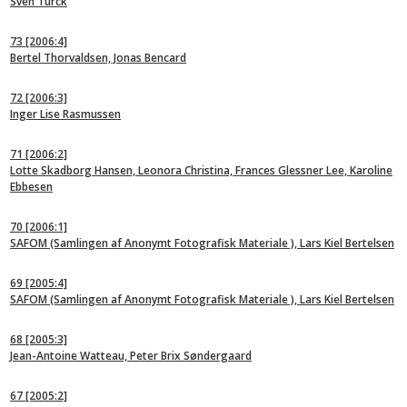
Sven Türck
73
[2006:4]
Bertel Thorvaldsen, Jonas Bencard
72
[2006:3]
Inger Lise Rasmussen
71
[2006:2]
Lotte Skadborg Hansen, Leonora Christina, Frances Glessner Lee, Karoline
Ebbesen
70
[2006:1]
SAFOM (Samlingen af Anonymt Fotografisk Materiale ), Lars Kiel Bertelsen
69
[2005:4]
SAFOM (Samlingen af Anonymt Fotografisk Materiale ), Lars Kiel Bertelsen
68
[2005:3]
Jean-Antoine Watteau, Peter Brix Søndergaard
67
[2005:2]