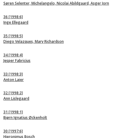
Søren Selenter, Michelangelo, Nicolai Abildgaard, Asger Jorn
36
[1998:6]
Inge Ellegaard
35
[1998:5]
Diego Velazques, Mary Richardson
34
[1998:4]
Jesper Fabricius
33
[1998:3]
Anton Laier
32
[1998:2]
Ann Lislegaard
31
[1998:1]
Bjørn Ignatius Øckenholt
30
[1997:6]
Hieronimus Bosch