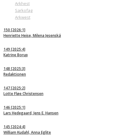
Arkhest
Sarkofag
Arkwest
150
[2026:1]
Henriette Heise, Milena Jesenská
149
[2025:4]
Katrine Borup
148
[2025:3]
Redaktionen
147
[2025:2]
Lotte Fløe Christensen
146
[2025:1]
Lars Hedegaard, Jens E. Hansen
145
[2024:4]
William Kudahl, Anna Eglite