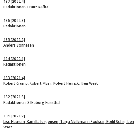
137
[2022:4]
Redaktionen, Franz Kafka
136
[2022:3]
Redaktionen
135
[2022:2]
Anders Bonnesen
134
[2022:1]
Redaktionen
133
[2021:4]
Robert Crump, Robert Musil, Robert Herrick, Iben West
132
[2021:3]
Redaktionen, Silkeborg Kunsthal
131
[2021:2]
Lise Haurum, Kamilla Jørgensen, Tanja Nellemann Poulsen, Bodil Sohn, Iben
West