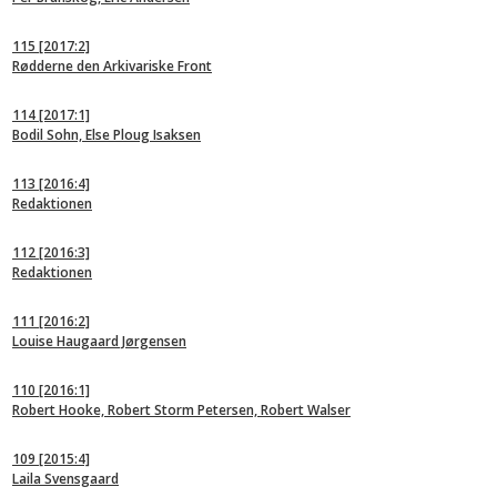
115
[2017:2]
Rødderne den Arkivariske Front
114
[2017:1]
Bodil Sohn, Else Ploug Isaksen
113
[2016:4]
Redaktionen
112
[2016:3]
Redaktionen
111
[2016:2]
Louise Haugaard Jørgensen
110
[2016:1]
Robert Hooke, Robert Storm Petersen, Robert Walser
109
[2015:4]
Laila Svensgaard