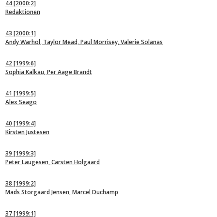
44
[2000:2]
Redaktionen
43
[2000:1]
Andy Warhol, Taylor Mead, Paul Morrisey, Valerie Solanas
42
[1999:6]
Sophia Kalkau, Per Aage Brandt
41
[1999:5]
Alex Seago
40
[1999:4]
Kirsten Justesen
39
[1999:3]
Peter Laugesen, Carsten Holgaard
38
[1999:2]
Mads Storgaard Jensen, Marcel Duchamp
37
[1999:1]