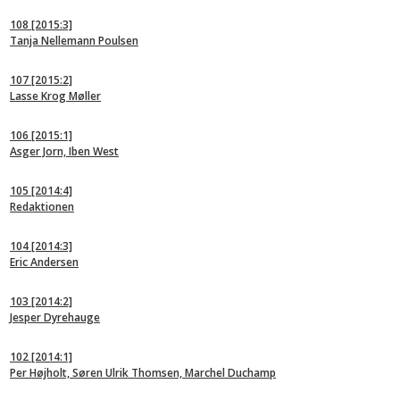
108
[2015:3]
Tanja Nellemann Poulsen
107
[2015:2]
Lasse Krog Møller
106
[2015:1]
Asger Jorn, Iben West
105
[2014:4]
Redaktionen
104
[2014:3]
Eric Andersen
103
[2014:2]
Jesper Dyrehauge
102
[2014:1]
Per Højholt, Søren Ulrik Thomsen, Marchel Duchamp