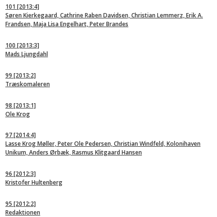
101
[2013:4]
Søren Kierkegaard, Cathrine Raben Davidsen, Christian Lemmerz, Erik A.
Frandsen, Maja Lisa Engelhart, Peter Brandes
100
[2013:3]
Mads Ljungdahl
99
[2013:2]
Træskomaleren
98
[2013:1]
Ole Krog
97
[2014:4]
Lasse Krog Møller, Peter Ole Pedersen, Christian Windfeld, Kolonihaven
Unikum, Anders Ørbæk, Rasmus Klitgaard Hansen
96
[2012:3]
Kristofer Hultenberg
95
[2012:2]
Redaktionen