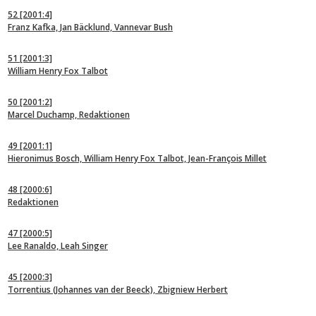
52
[2001:4]
Franz Kafka, Jan Bäcklund, Vannevar Bush
51
[2001:3]
William Henry Fox Talbot
50
[2001:2]
Marcel Duchamp, Redaktionen
49
[2001:1]
Hieronimus Bosch, William Henry Fox Talbot, Jean-François Millet
48
[2000:6]
Redaktionen
47
[2000:5]
Lee Ranaldo, Leah Singer
45
[2000:3]
Torrentius (Johannes van der Beeck), Zbigniew Herbert