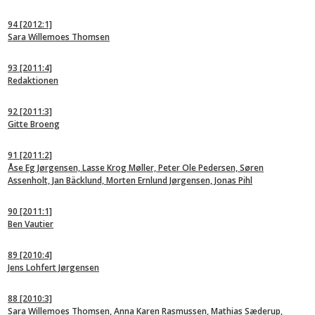
94
[2012:1]
Sara Willemoes Thomsen
93
[2011:4]
Redaktionen
92
[2011:3]
Gitte Broeng
91
[2011:2]
Åse Eg Jørgensen, Lasse Krog Møller, Peter Ole Pedersen, Søren
Assenholt, Jan Bäcklund, Morten Ernlund Jørgensen, Jonas Pihl
90
[2011:1]
Ben Vautier
89
[2010:4]
Jens Lohfert Jørgensen
88
[2010:3]
Sara Willemoes Thomsen, Anna Karen Rasmussen, Mathias Sæderup,