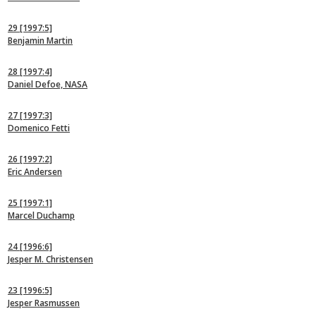
29
[1997:5]
Benjamin Martin
28
[1997:4]
Daniel Defoe, NASA
27
[1997:3]
Domenico Fetti
26
[1997:2]
Eric Andersen
25
[1997:1]
Marcel Duchamp
24
[1996:6]
Jesper M. Christensen
23
[1996:5]
Jesper Rasmussen