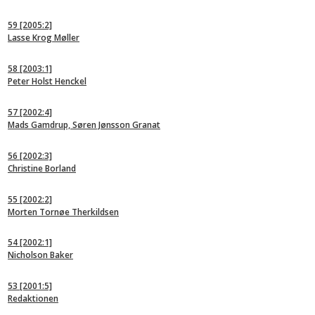
59
[2005:2]
Lasse Krog Møller
58
[2003:1]
Peter Holst Henckel
57
[2002:4]
Mads Gamdrup, Søren Jønsson Granat
56
[2002:3]
Christine Borland
55
[2002:2]
Morten Tornøe Therkildsen
54
[2002:1]
Nicholson Baker
53
[2001:5]
Redaktionen