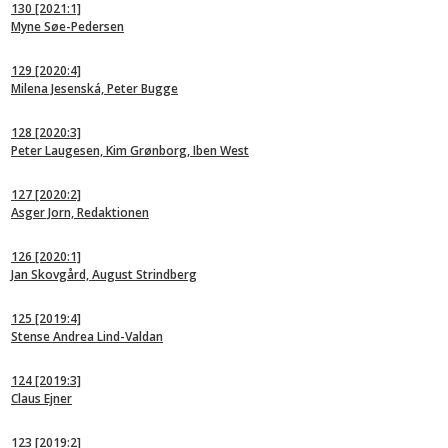
130
[2021:1]
Myne Søe-Pedersen
129
[2020:4]
Milena Jesenská, Peter Bugge
128
[2020:3]
Peter Laugesen, Kim Grønborg, Iben West
127
[2020:2]
Asger Jorn, Redaktionen
126
[2020:1]
Jan Skovgård, August Strindberg
125
[2019:4]
Stense Andrea Lind-Valdan
124
[2019:3]
Claus Ejner
123
[2019:2]