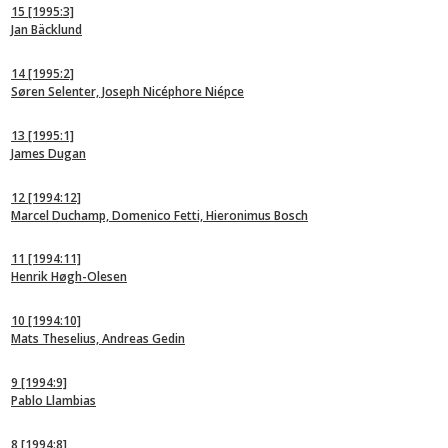
15
[1995:3]
Jan Bäcklund
14
[1995:2]
Søren Selenter, Joseph Nicéphore Niépce
13
[1995:1]
James Dugan
12
[1994:12]
Marcel Duchamp, Domenico Fetti, Hieronimus Bosch
11
[1994:11]
Henrik Høgh-Olesen
10
[1994:10]
Mats Theselius, Andreas Gedin
9
[1994:9]
Pablo Llambias
8
[1994:8]