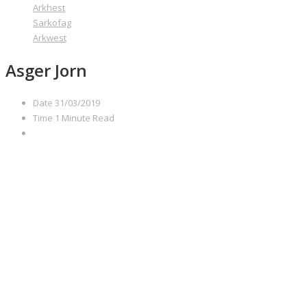
Arkhest
Sarkofag
Arkwest
Asger Jorn
Date
31/03/2019
Time
1 Minute Read