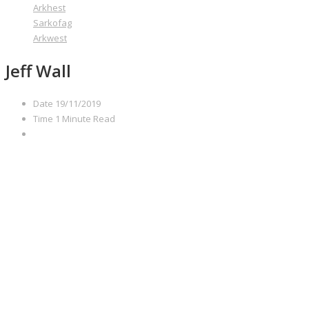
Arkhest
Sarkofag
Arkwest
Jeff Wall
Date
19/11/2019
Time
1 Minute Read