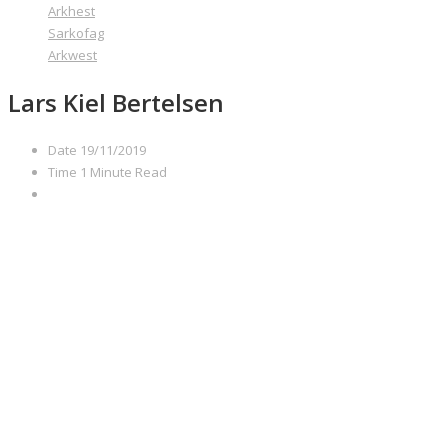
Arkhest
Sarkofag
Arkwest
Lars Kiel Bertelsen
Date
19/11/2019
Time
1 Minute Read