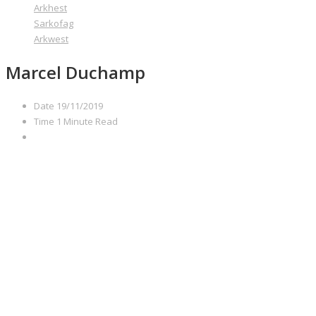
Arkhest
Sarkofag
Arkwest
Marcel Duchamp
Date
19/11/2019
Time
1 Minute Read