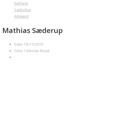
Arkhest
Sarkofag
Arkwest
Mathias Sæderup
Date
19/11/2019
Time
1 Minute Read