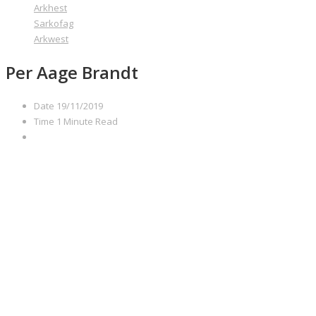
Arkhest
Sarkofag
Arkwest
Per Aage Brandt
Date
19/11/2019
Time
1 Minute Read