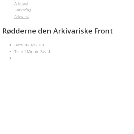
Arkhest
Sarkofag
Arkwest
Rødderne den Arkivariske Front
Date
10/02/2019
Time
1 Minute Read