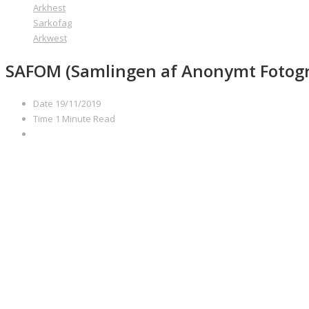
Arkhest
Sarkofag
Arkwest
SAFOM (Samlingen af Anonymt Fotogra
Date
19/11/2019
Time
1 Minute Read