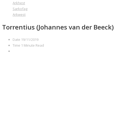
Arkhest
Sarkofag
Arkwest
Torrentius (Johannes van der Beeck)
Date
19/11/2019
Time
1 Minute Read