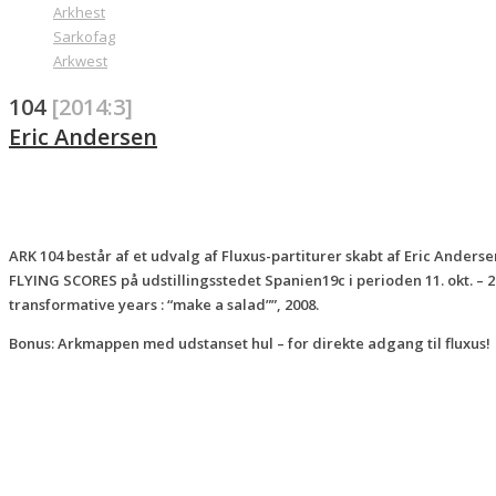
Arkhest
Sarkofag
Arkwest
104
[2014:3]
Eric Andersen
ARK 104 består af et udvalg af Fluxus-partiturer skabt af Eric Anders
FLYING SCORES på udstillingsstedet Spanien19c i perioden 11. okt. – 2
transformative years : “make a salad””, 2008.
Bonus: Arkmappen med udstanset hul – for direkte adgang til fluxus!