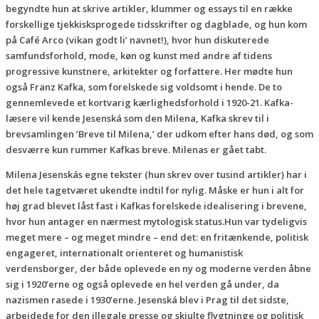
begyndte hun at skrive artikler, klummer og essays til en række
forskellige tjekkisksprogede tidsskrifter og dagblade, og hun kom
på Café Arco (vikan godt li’ navnet!), hvor hun diskuterede
samfundsforhold, mode, køn og kunst med andre af tidens
progressive kunstnere, arkitekter og forfattere. Her mødte hun
også Franz Kafka, som forelskede sig voldsomt i hende. De to
gennemlevede et kortvarig kærlighedsforhold i 1920-21. Kafka-
læsere vil kende Jesenská som den Milena, Kafka skrev til i
brevsamlingen ’Breve til Milena,’ der udkom efter hans død, og som
desværre kun rummer Kafkas breve. Milenas er gået tabt.
Milena Jesenskás egne tekster (hun skrev over tusind artikler) har i
det hele tagetværet ukendte indtil for nylig. Måske er hun i alt for
høj grad blevet låst fast i Kafkas forelskede idealisering i brevene,
hvor hun antager en nærmest mytologisk status.Hun var tydeligvis
meget mere – og meget mindre – end det: en fritænkende, politisk
engageret, internationalt orienteret og humanistisk
verdensborger, der både oplevede en ny og moderne verden åbne
sig i 1920’erne og også oplevede en hel verden gå under, da
nazismen rasede i 1930’erne. Jesenská blev i Prag til det sidste,
arbejdede for den illegale presse og skjulte flygtninge og politisk