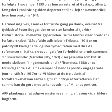
forfulgte. I november 1939 blev hun arresteret af Gestapo, afhørt,
fængslet i Pankrác og siden deporteret til KZ-lejren Ravensbrück,
hvor hun omkom i 1944.
Hermed udgives Jesenská for første gang på dansk, oversat fra
tjekkisk af Peter Bugge, der er en stor kender af tjekkisk
kulturhistorie i mellemkrigsperioden. De tre tekster viser bredden i
forfatterskabet. ’Gådefulde udfrielser’ (Tribuna, 1921) er en
patosfyldt kærligheds- og storbymeditation med direkte
referencer til Kafka, skrevet lige efter forholdet er brudt sammen.
’En smuk kvinde’ (Národní listy, 1923) viser Jesenská som kritisk
mode-skribent. ’I Ingenmandsland’ (Přítomnost, 1938) er et
foruroligende aktuelt eksempel på hendes politisk engagerede
journalistik fra 1930’erne. Vi håber at de tre udsnit af
forfatterskabet kan samle sig til et indtryk af forfatteren. Det
samme kan du gøre med arkenes udsnit af Milenas portræt.
ARK planlægger at udgive en større samling af Jesenskás artikler i
bogform.