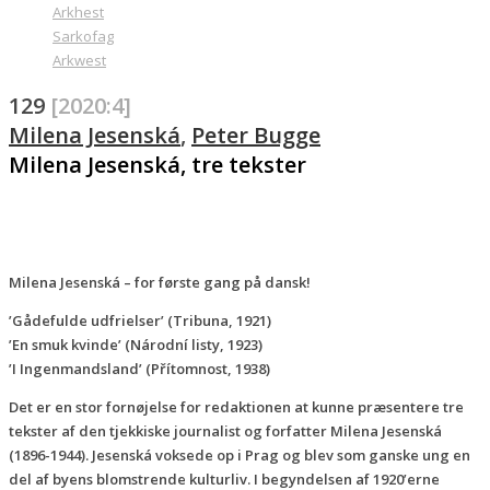
Arkhest
Sarkofag
Arkwest
129
[2020:4]
Milena Jesenská
,
Peter Bugge
Milena Jesenská, tre tekster
Milena Jesenská – for første gang på dansk!
’Gådefulde udfrielser’ (Tribuna, 1921)
’En smuk kvinde’ (Národní listy, 1923)
’I Ingenmandsland’ (Přítomnost, 1938)
Det er en stor fornøjelse for redaktionen at kunne præsentere tre
tekster af den tjekkiske journalist og forfatter Milena Jesenská
(1896-1944). Jesenská voksede op i Prag og blev som ganske ung en
del af byens blomstrende kulturliv. I begyndelsen af 1920’erne