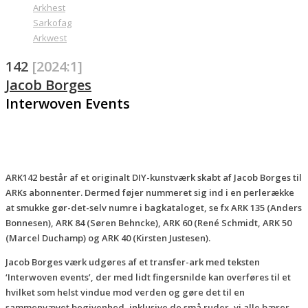
Arkhest
Sarkofag
Arkwest
142
[2024:1]
Jacob Borges
Interwoven Events
ARK142 består af et originalt DIY-kunstværk skabt af Jacob Borges til
ARKs abonnenter. Dermed føjer nummeret sig ind i en perlerække
at smukke gør-det-selv numre i bagkataloget, se fx ARK 135 (Anders
Bonnesen), ARK 84 (Søren Behncke), ARK 60 (René Schmidt, ARK 50
(Marcel Duchamp) og ARK 40 (Kirsten Justesen).
Jacob Borges værk udgøres af et transfer-ark med teksten
‘Interwoven events’, der med lidt fingersnilde kan overføres til et
hvilket som helst vindue mod verden og gøre det til en
sammenvævet begivenhed, inklusive de små ruder, vi alle bærer