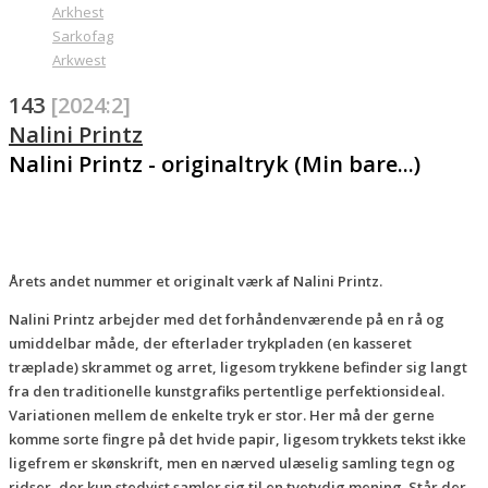
Arkhest
Sarkofag
Arkwest
143
[2024:2]
Nalini Printz
Nalini Printz - originaltryk (Min bare...)
Årets andet nummer et originalt værk af Nalini Printz.
Nalini Printz arbejder med det forhåndenværende på en rå og
umiddelbar måde, der efterlader trykpladen (en kasseret
træplade) skrammet og arret, ligesom trykkene befinder sig langt
fra den traditionelle kunstgrafiks pertentlige perfektionsideal.
Variationen mellem de enkelte tryk er stor. Her må der gerne
komme sorte fingre på det hvide papir, ligesom trykkets tekst ikke
ligefrem er skønskrift, men en nærved ulæselig samling tegn og
ridser, der kun stedvist samler sig til en tvetydig mening. Står der