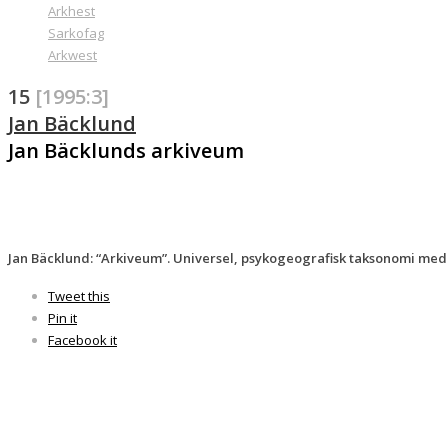
Arkhest
Sarkofag
Arkwest
15
[1995:3]
Jan Bäcklund
Jan Bäcklunds arkiveum
Jan Bäcklund: “Arkiveum”. Universel, psykogeografisk taksonomi med 
Tweet this
Pin it
Facebook it