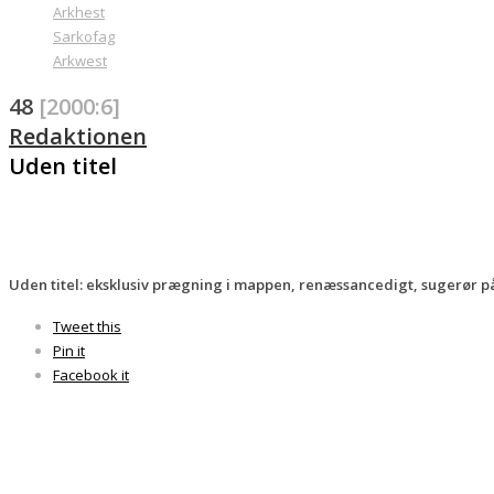
Arkhest
Sarkofag
Arkwest
48
[2000:6]
Redaktionen
Uden titel
Uden titel: eksklusiv prægning i mappen, renæssancedigt, sugerør p
Tweet this
Pin it
Facebook it