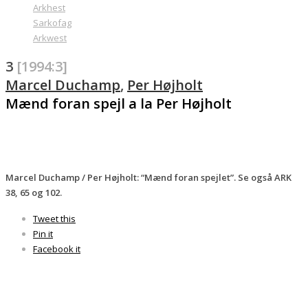
Arkhest
Sarkofag
Arkwest
3
[1994:3]
Marcel Duchamp
,
Per Højholt
Mænd foran spejl a la Per Højholt
Marcel Duchamp / Per Højholt: “Mænd foran spejlet”. Se også ARK
38, 65 og 102.
Tweet this
Pin it
Facebook it