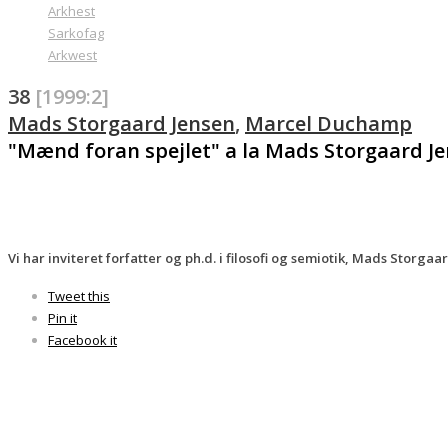
Arkhest
Sarkofag
Arkwest
38
[1999:2]
Mads Storgaard Jensen
,
Marcel Duchamp
"Mænd foran spejlet" a la Mads Storgaard J
Vi har inviteret forfatter og ph.d. i filosofi og semiotik, Mads Storg
Tweet this
Pin it
Facebook it