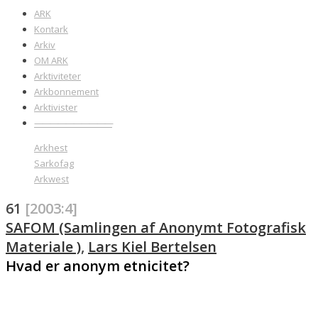
ARK
Kontark
Arkiv
OM ARK
Arktiviteter
Arkbonnement
Arktivister
——————————
Arkhest
Sarkofag
Arkwest
61
[2003:4]
SAFOM (Samlingen af Anonymt Fotografisk
Materiale )
,
Lars Kiel Bertelsen
Hvad er anonym etnicitet?