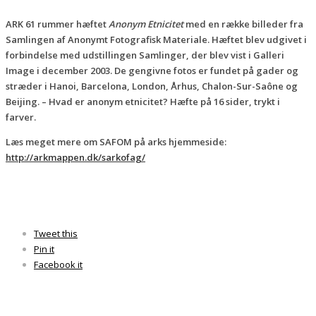
ARK 61 rummer hæftet
Anonym Etnicitet
med en række billeder fra
Samlingen af Anonymt Fotografisk Materiale. Hæftet blev udgivet i
forbindelse med udstillingen Samlinger, der blev vist i Galleri
Image i december 2003. De gengivne fotos er fundet på gader og
stræder i Hanoi, Barcelona, London, Århus, Chalon-Sur-Saône og
Beijing. – Hvad er anonym etnicitet? Hæfte på 16 sider, trykt i
farver.
Læs meget mere om SAFOM på arks hjemmeside:
http://arkmappen.dk/sarkofag/
Tweet this
Pin it
Facebook it